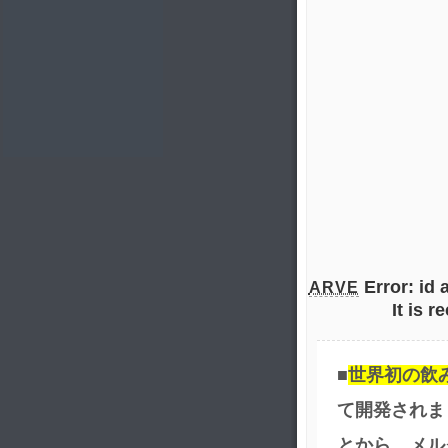
Error:
id 
ARVE
It is 
■
世界初の飲
て開発されま
とから、メル