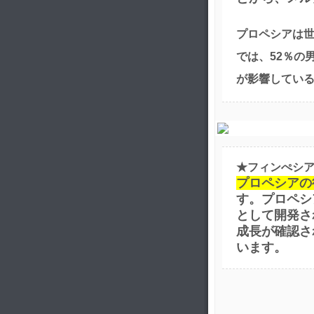
プロペシアは世
では、52％の
が影響してい
★フィンぺシ
プロペシアの
す。プロペシ
として開発さ
成長が確認さ
います。