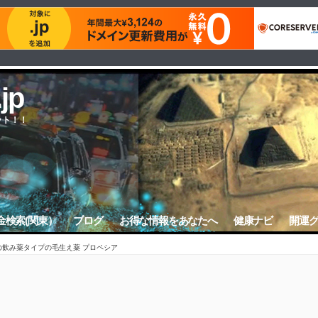
.jp
ット！！
金検索(関東）
ブログ
お得な情報をあなたへ
健康ナビ
開運
の飲み薬タイプの毛生え薬 プロペシア