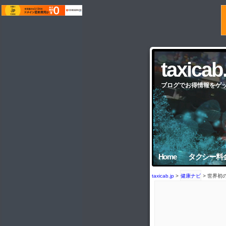
taxicab
ブログでお得情報をゲ
Home
タクシー料
taxicab.jp
>
健康ナビ
> 世界初