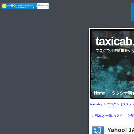
taxicab
ブログでお得情報をゲ
Home
タクシー料
taxicab.jp
>
ブログ
>
オススメ
«
日本と米国の２０１２年
5月
Yahoo