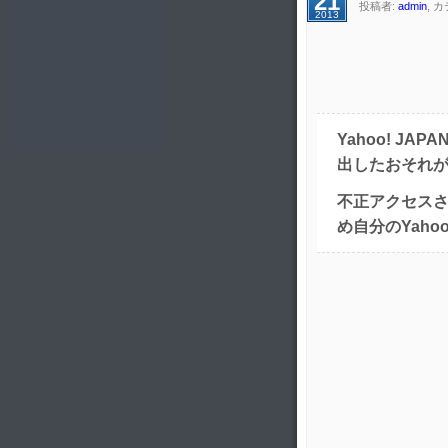
21
投稿者:
admin
, 
2013
Yahoo! J
出したおそれが
不正アクセスさ
め自分のYah