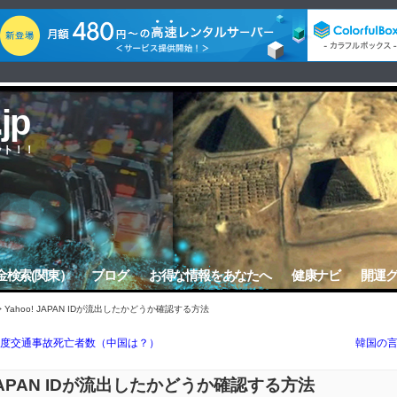
.jp
ット！！
金検索(関東）
ブログ
お得な情報をあなたへ
健康ナビ
開運
> Yahoo! JAPAN IDが流出したかどうか確認する方法
度交通事故死亡者数（中国は？）
韓国の
! JAPAN IDが流出したかどうか確認する方法