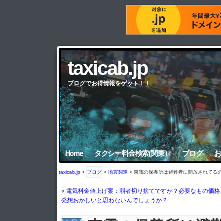
taxicab.jp
ブログでお得情報をゲット！！
Home
タクシー料金検索(関東）
ブログ
お
taxicab.jp
>
ブログ
>
地震関連
> 東電の保養所は避難者に開放されてる
«
電気料金値上げ案：弱者切り捨てですか？必要なもの価格
発想おかしいと思わないんでしょうか？