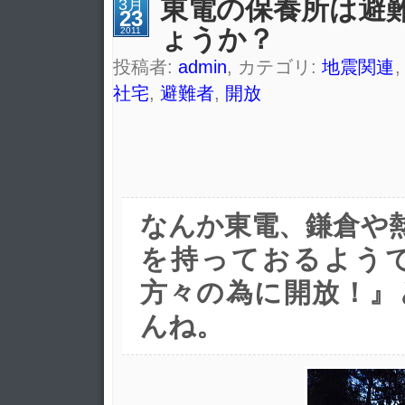
東電の保養所は避
3月
23
ょうか？
2011
投稿者:
admin
, カテゴリ:
地震関連
社宅
,
避難者
,
開放
なんか東電、鎌倉や
を持っておるよう
方々の為に開放！』
んね。