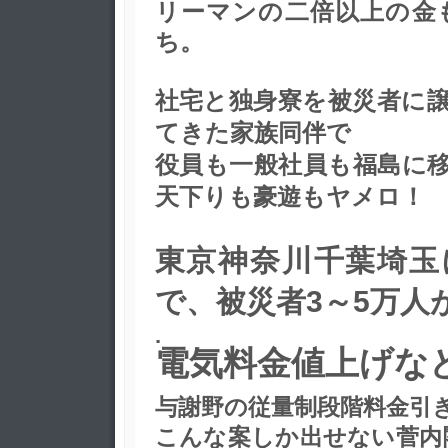
リーマンの二倍以上の金
ち。
社宅と独身寮を被災者に譲
てきた家族同伴で
役員も一般社員も福島に
天下りも豪遊もヤメロ！
東京神奈川千葉埼玉
で、被災者3～5万人
.
電気料金値上げな
与謝野の従量制段階料金引
こんな案しか出せない菅内