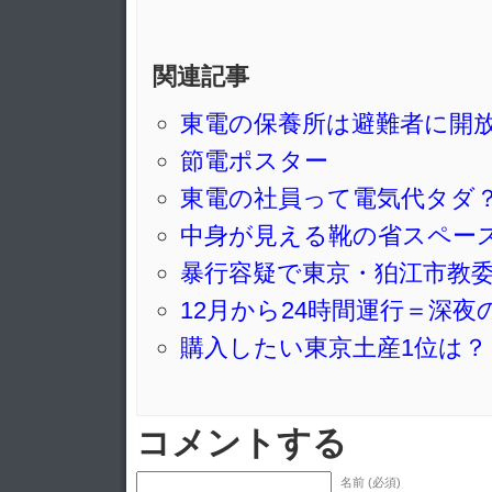
関連記事
東電の保養所は避難者に開
節電ポスター
東電の社員って電気代タダ
中身が見える靴の省スペー
暴行容疑で東京・狛江市教
12月から24時間運行＝深
購入したい東京土産1位は？
コメントする
名前 (必須)