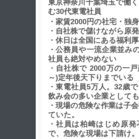
東京神奈川千葉埼玉で働く
む30代東電社員
・家賃2000円の社宅・独身
・自社株で儲けながら原発
・休日は全国にある福利
・公務員や一流企業並みの
社員も絶対やめない
・自社株で 2000万の一
～)定年後天下りまでいる
・東電社員5万人。32歳で
飲み会の多い企業として
・現場の危険な作業は子会社
ていた。
・社員は柏崎はじめ原発
で、危険な現場は下請け。