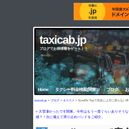
taxicab.jp
ブログでお得情報をゲット！！
Home
タクシー料金検索(関東）
ブログ
お
taxicab.jp
>
ブログ
>
オススメ
> ScrollTo Topで完全に上方に戻らな
«
大雪凄かったです関東。今年はもう一度ぐらいありそうな
感？！次に備えて滑り止めバンドをご紹介。