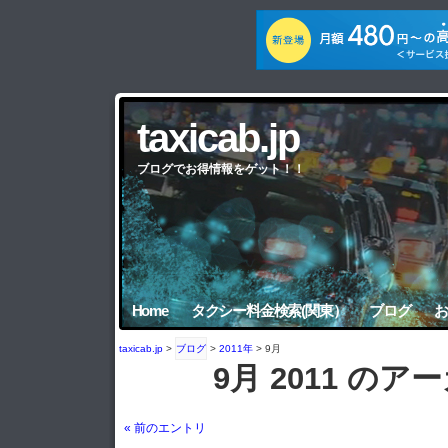
taxicab.jp
ブログでお得情報をゲット！！
Home
タクシー料金検索(関東）
ブログ
お
taxicab.jp
>
ブログ
>
2011年
> 9月
9月 2011 のア
« 前のエントリ