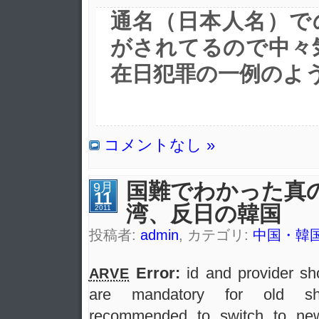
通名（日本人名）で
がされてるので中々
在日犯罪の一例のよ
コメントなし »
国難でわかった真
9月
11
湾、反日の韓国
2011
投稿者:
admin
, カテゴリ:
中国・韓
Error:
id and provider sho
ARVE
are mandatory for old sho
recommended to switch to new