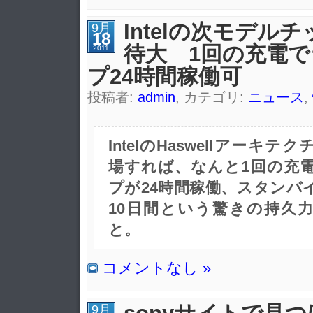
Intelの次モデル
9月
18
待大 1回の充電
2011
プ24時間稼働可
投稿者:
admin
, カテゴリ:
ニュース
,
IntelのHaswellアーキ
場すれば、なんと1回の充
プが24時間稼働、スタンバ
10日間という驚きの持久
と。
コメントなし »
sonyサイトで見
9月