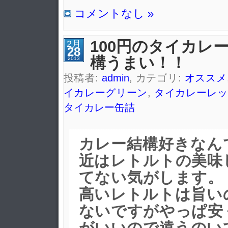
コメントなし »
100円のタイカレ
2月
28
構うまい！！
2013
投稿者:
admin
, カテゴリ:
オススメ
イカレーグリーン
,
タイカレーレッ
タイカレー缶詰
カレー結構好きなん
近はレトルトの美味
てない気がします。
高いレトルトは旨い
ないですがやっぱ安
がいいので遠うのい