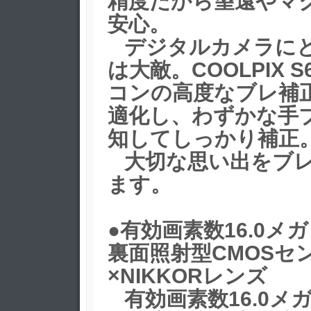
精度だから望遠やマ
安心。
デジタルカメラに
は大敵。COOLPIX S
コンの高度なブレ補
適化し、わずかな手
知してしっかり補正
大切な思い出をブレ
ます。
●有効画素数16.0メ
裏面照射型CMOSセ
×NIKKORレンズ
有効画素数16.0メ