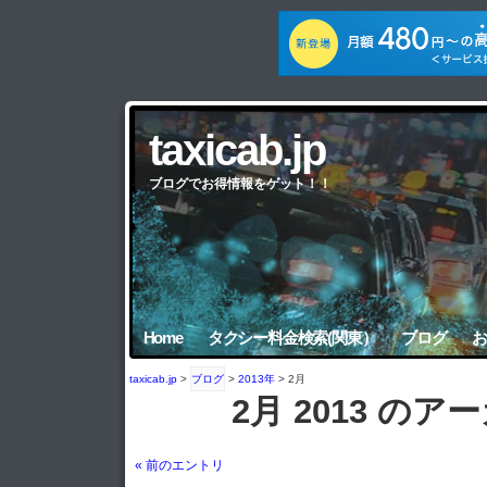
taxicab.jp
ブログでお得情報をゲット！！
Home
タクシー料金検索(関東）
ブログ
お
taxicab.jp
>
ブログ
>
2013年
> 2月
2月 2013 のア
« 前のエントリ