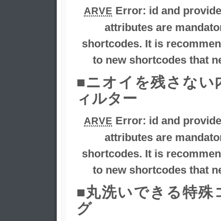
Error:
id and provid
ARVE
attributes are mandator
shortcodes. It is recommen
to new shortcodes that ne
■ニオイを残さない
ィルター
Error:
id and provid
ARVE
attributes are mandator
shortcodes. It is recommen
to new shortcodes that ne
■丸洗いできる特殊
グ