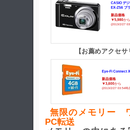
CASIO デ
EX-ZS6 ブ
新品価格
￥5,980
か
(2013/2/27 0
【お薦めアクセサ
Eye-Fi Connect 
新品価格
￥3,600
から
(2013/2/27 03:54時
無限のメモリー 
PC転送