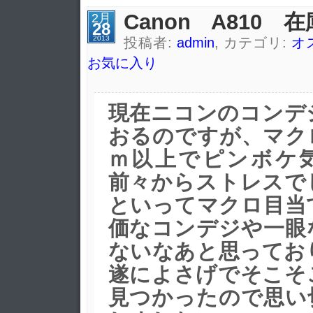
Canon A810 
2月
28
2013
投稿者:
admin
, カテゴリ:
オ
お気に入り
現在ニコンのコンデ
おるのですが、マク
ｍ以上でピンボケ
前々からストレスで
といってマクロ目当
価なコンデジや一眼
ないなあと思ってお
遂によさげでそこそ
見つかったので思い