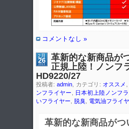
コメントなし »
革新的な新商品が
2月
26
正規上陸！ノンフ
2013
HD9220/27
投稿者:
admin
, カテゴリ:
オススメ
ンフライヤー
,
日本初上陸ノンフラ
いフライヤー
,
脱臭
,
電気油フライ
革新的な新商品がつ