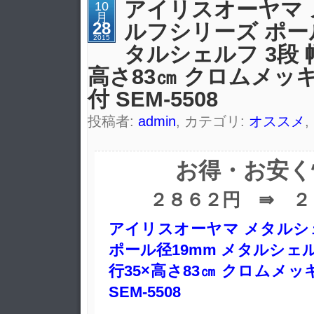
アイリスオーヤマ
10
月
28
ルフシリーズ ポール
2015
タルシェルフ 3段 幅
高さ83㎝ クロムメッ
付 SEM-5508
投稿者:
admin
, カテゴリ:
オススメ
,
お得・お安く
２８６２円 ⇛ ２
アイリスオーヤマ メタルシ
ポール径19mm メタルシェルフ
行35×高さ83㎝ クロムメッ
SEM-5508