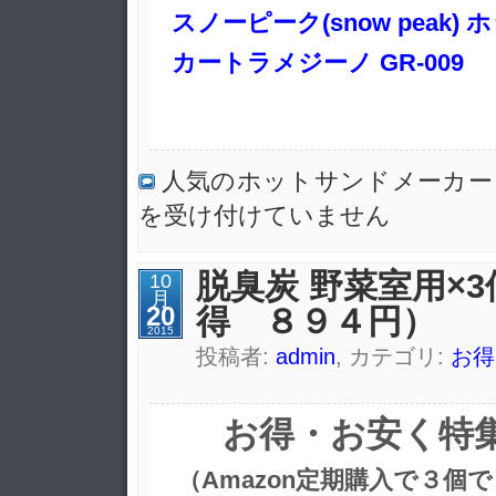
スノーピーク(snow peak
カートラメジーノ GR-009
人気のホットサンドメーカー
を受け付けていません
脱臭炭 野菜室用×
10
月
20
得 ８９４円）
2015
投稿者:
admin
, カテゴリ:
お得
お得・お安く特
（Amazon定期購入で３個