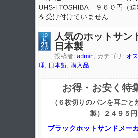
UHS-I TOSHIBA ９６０円（
を受け付けていません
人気のホットサン
10
月
21
日本製
2015
投稿者:
admin
, カテゴリ:
オ
理
,
日本製
,
購入品
お得・お安く特
（６枚切りのパンを耳ごと
製）２４９５円
ブラックホットサンドメーカー 