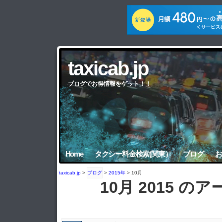
taxicab.jp
ブログでお得情報をゲット！！
Home
タクシー料金検索(関東）
ブログ
お
taxicab.jp
>
ブログ
>
2015年
> 10月
10月 2015 の