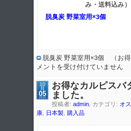
み・送料込み）
脱臭炭 野菜室用×3個
脱臭炭 野菜室用×3個 （お
メントを受け付けていません
お得なカルピスバ
10
月
05
ました。
2015
投稿者:
admin
, カテゴリ:
オ
康
,
日本製
,
購入品